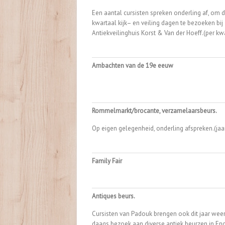
Een aantal cursisten spreken onderling af, om 
kwartaal kijk– en veiling dagen te bezoeken bij
Antiekveilinghuis Korst & Van der Hoeff.(per kw
Ambachten van de 19e eeuw
Rommelmarkt/brocante, verzamelaarsbeurs.
Op eigen gelegenheid, onderling afspreken.(jaar
Family Fair
Antiques beurs.
Cursisten van Padouk brengen ook dit jaar wee
daags bezoek aan diverse antiek beurzen in En