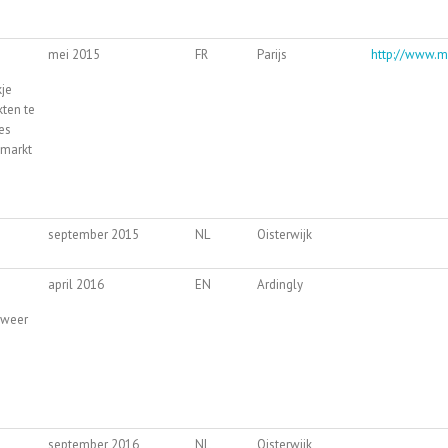
mei 2015
FR
Parijs
http://www.m
kje
kten te
es
kmarkt
september 2015
NL
Oisterwijk
april 2016
EN
Ardingly
 weer
e
september 2016
NL
Oisterwijk