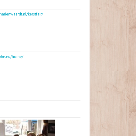
arienwaerdt.nl/kerstfair/
obe.eu/home/