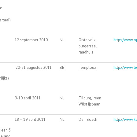
de
artaal)
12 september 2010
NL
Oisterwijk,
http://www.
burgerzaal
raadhuis
20-21 augustus 2011
BE
Temploux
http://www.t
lijks)
9-10 april 2011
NL
Tilburg, Ireen
Wüst ijsbaan
18 – 19 april 2011
NL
Den Bosch
http://www.ko
r een 3
geland.