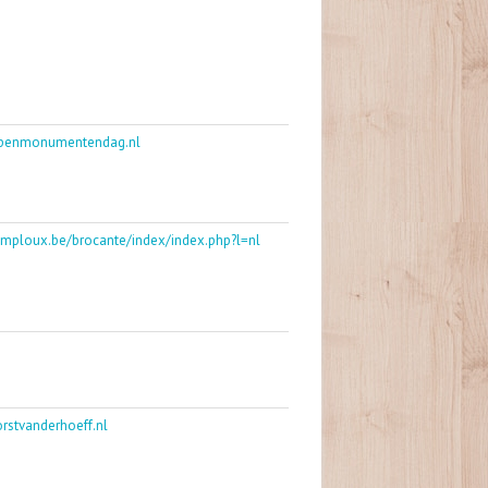
openmonumentendag.nl
emploux.be/brocante/index/index.php?l=nl
rstvanderhoeff.nl