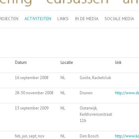
ROJECTEN
ACTIVITEITEN
LINKS
IN DE MEDIA
SOCIALE MEDIA
Datum
Locatie
link
16 september 2008
NL
Goirle, Racketclub
28-30 november 2008
NL
Drunen
http://www.d
13 september 2009
NL
Oisterwijk,
Kerkhovensestraat
11b
feb, jun, sept, nov
NL
Den Bosch
http://www.ko