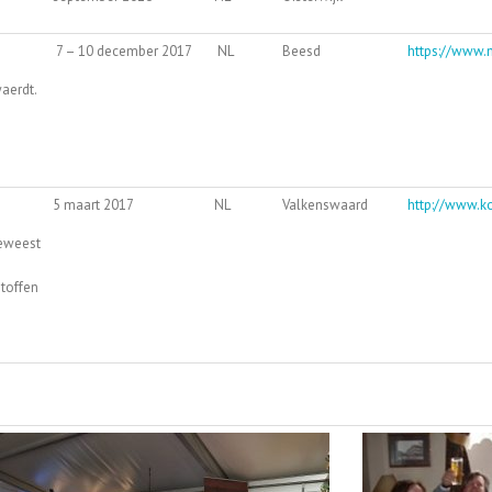
7 – 10 december 2017
NL
Beesd
https://www.m
aerdt.
5 maart 2017
NL
Valkenswaard
http://www.k
geweest
toffen