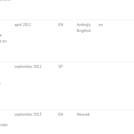
april 2012
EN
Ardingly en
Brighton
e
t en
september 2012
SP
n
september 2013
EN
Newark
onder